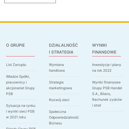
O GRUPIE
DZIAŁALNOŚĆ
WYNIKI
I STRATEGIA
FINANSOWE
List Zarządu
Wymiana
Inwestycje i plany
handlowa
na rok 2022
Władze Spółki,
pracownicy i
Strategia
Wyniki finansowe
akcjonariat Grupy
marketingowa
Grupy PSB Handel
PSB
S.A., Bilans,
Rachunek zysków
Rozwój sieci
i strat
Sytuacja na rynku
i wyniki sieci PSB
Społeczna
w 2021 roku
Odpowiedzialność
Biznesu
Składy Grupy PSB