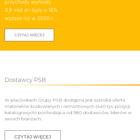
przychody wyniosły
3,8 mld zł i były o 18%
wyższe niż w 2020 r.
CZYTAJ WIĘCEJ
Dostawcy PSB
W placówkach Grupy PSB dostępna jest szeroka oferta
materiałów budowlanych i remontowych (440 tys. pozycji
katalogowych) pochodząca od 580 dostawców, liderów w
swoich branżach.
CZYTAJ WIĘCEJ