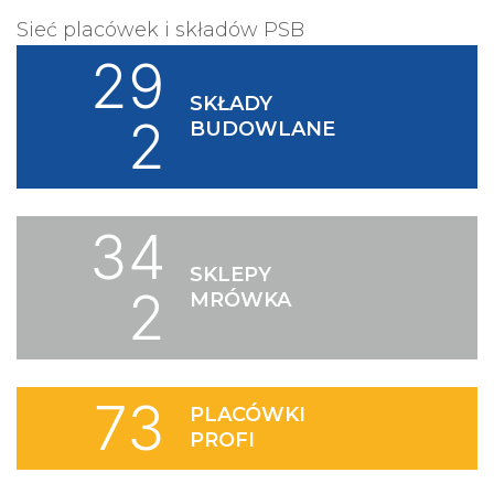
Sieć placówek i składów PSB
29
SKŁADY
2
BUDOWLANE
34
SKLEPY
2
MRÓWKA
73
PLACÓWKI
PROFI