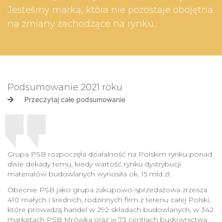
Jesteśmy marką, która nie pozostaje obojętna
na zmiany zachodzące na rynku.
Podsumowanie 2021 roku
Przeczytaj całe podsumowanie
Grupa PSB rozpoczęła działalność na Polskim rynku ponad
dwie dekady temu, kiedy wartość rynku dystrybucji
materiałów budowlanych wynosiła ok. 15 mld zł.
Obecnie PSB jako grupa zakupowo-sprzedażowa zrzesza
410 małych i średnich, rodzinnych firm z terenu całej Polski,
które prowadzą handel w 292 składach budowlanych, w 342
marketach PSB Mrówka oraz w 73 centrach budownictwa